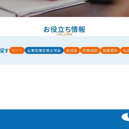
お役立ち情報
COLUMN
探す
すべて
企業型確定拠出年金
助成金
労務相談
就業規則
社