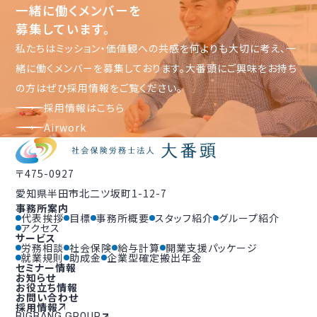
一緒に働くメンバーを
募集しています。
私たちはミッション・価値観への共感を何よりも大切に考え、一
緒に働くメンバーを募集しております。大番頭にご興味をお持ち
の方はぜひ採用情報をご覧ください。
採用情報はこちら
Airwork
〒475-0927
愛知県半田市北二ツ坂町1-12-7
事務所案内
代表挨拶
目標
事務所概要
スタッフ紹介
グループ紹介
アクセス
サービス
労務相談
社会保険
給与計算
開業支援パッケージ
就業規則
助成金
企業型確定搬出年金
セミナー情報
お知らせ
お役立ち情報
お問い合わせ
採用情報
BIGBANG GROUP